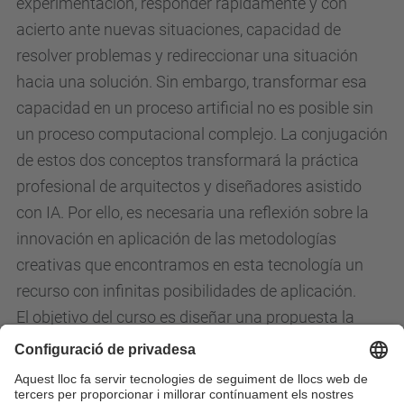
experimentación, responder rápidamente y con
acierto ante nuevas situaciones, capacidad de
resolver problemas y redireccionar una situación
hacia una solución. Sin embargo, transformar esa
capacidad en un proceso artificial no es posible sin
un proceso computacional complejo. La conjugación
de estos dos conceptos transformará la práctica
profesional de arquitectos y diseñadores asistido
con IA. Por ello, es necesaria una reflexión sobre la
innovación en aplicación de las metodologías
creativas que encontramos en esta tecnología un
recurso con infinitas posibilidades de aplicación.
El objetivo del curso es diseñar una propuesta la
gran plaza frente a la fachada de la Gloria de la
Basílica de la Sagrada Familia con la asistencia de
inteligencia artificial aplicada a la arquitectura. Los