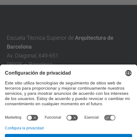
Escuela Técnica Superior de
Arquitectura de
Barcelona
Av. Diagonal, 649-651
08028 — Barcelona
Teléfono: +34 93 401 6333
Contacto:
Demana ETSAB
Localización:
Google maps
OpenStreetmap
© UPC
Escuela Técnica Superior de Arquitectura de