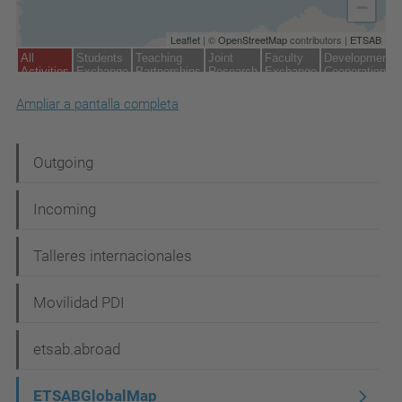
Ampliar a pantalla completa
N
Outgoing
a
Incoming
v
e
Talleres internacionales
g
Movilidad PDI
a
c
etsab.abroad
i
ETSABGlobalMap