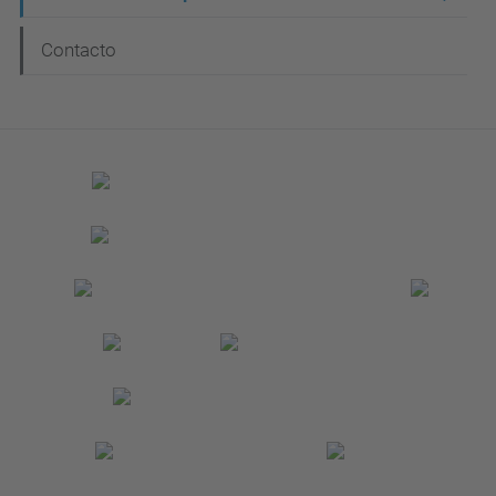
ó
n
Contacto