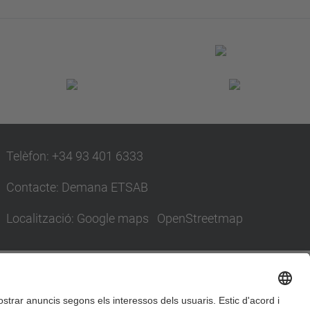
Telèfon: +34 93 401 6333
Contacte:
Demana ETSAB
Localització:
Google maps
OpenStreetmap
Accessibilitat
Avís legal
Configuració de privadesa