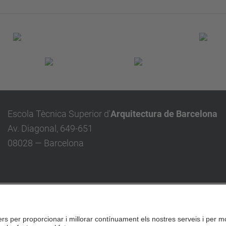
Escola Tècnica Superior d'
Arquitectura de Barcelona
Av. Diagonal, 649-651
08028 — Barcelona
Desenvolupat amb
Mapa del lloc