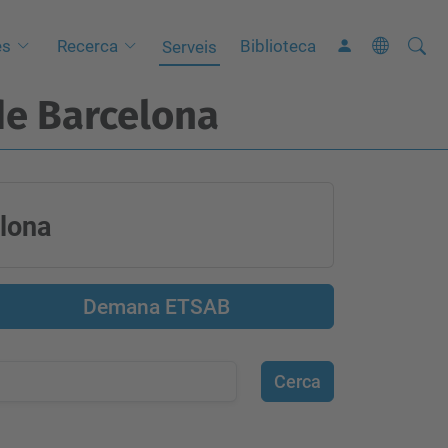
Cerca
C
es
Recerca
Biblioteca
Serveis
e
de Barcelona
r
c
a
a
v
elona
a
n
Demana ETSAB
ç
a
d
a
…