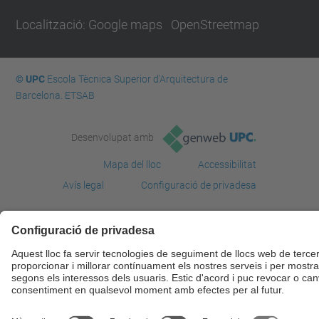
Localització:
Google maps
OpenStreetmap
© UPC
Escola Tècnica Superior d'Arquitectura de
Barcelona. ETSAB
Desenvolupat amb
Mapa del lloc
Accessibilitat
Avís legal
Configuració de privadesa