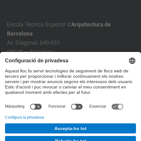
Escola Tècnica Superior d'
Arquitectura de
Barcelona
Av. Diagonal, 649-651
08028 — Barcelona
Telèfon: +34 93 401 6333
Contacte:
Demana ETSAB
Localització:
Google maps
OpenStreetmap
© UPC
Escola Tècnica Superior d'Arquitectura de
Barcelona. ETSAB