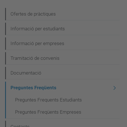
N
Ofertes de pràctiques
a
Informació per estudiants
v
e
Informació per empreses
g
Tramitació de convenis
a
c
Documentació
i
Preguntes Freqüents
ó
Preguntes Frequents Estudiants
Preguntes Freqüents Empreses
Contacte