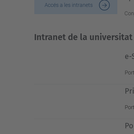
Accés a les intranets
Conj
Intranet de la universitat
e-
Port
Pr
Port
Po