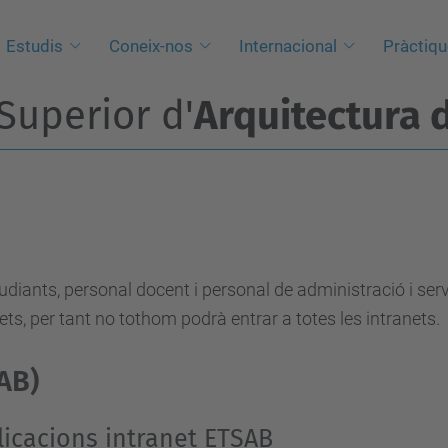
Estudis
Coneix-nos
Internacional
Pràctiq
Superior d'
Arquitectura 
diants, personal docent i personal de administració i serve
rets, per tant no tothom podrà entrar a totes les intranets.
SAB)
licacions intranet ETSAB