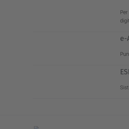
Per
digi
e-
Punt
ES
Sis