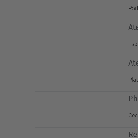
Port
At
Espa
At
Plat
Ph
Gest
Re