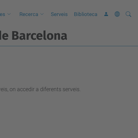
Cerca
C
ues
Recerca
Serveis
Biblioteca
e
de Barcelona
r
c
a
a
v
a
n
is, on accedir a diferents serveis.
ç
a
d
a
…