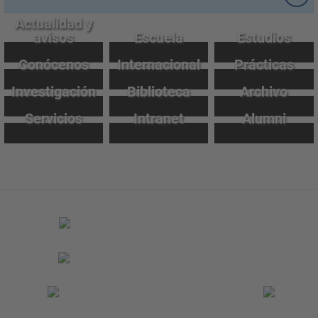
Actualidad y
avisos
Escuela
Estudios
Conócenos
Internacional
Prácticas
Investigación
Biblioteca
Archivo
Servicios
Intranet
Alumni