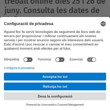
treball online dies 25 i 26 de
juny. Consulta les dates de
defensa
02/06/2026
Més informació
Tancar