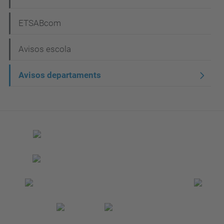
a
ETSABcom
v
e
Avisos escola
g
Avisos departaments
a
c
i
ó