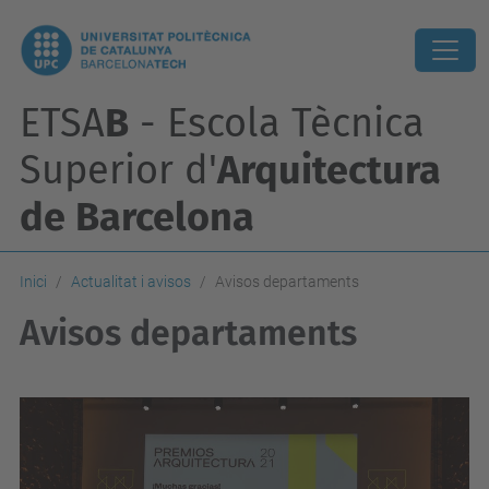
ETSA
B
- Escola Tècnica
Superior d'
Arquitectura
de Barcelona
Inici
Actualitat i avisos
Avisos departaments
Avisos departaments