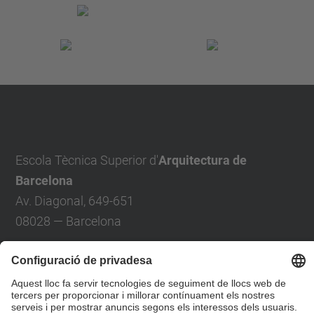
Escola Tècnica Superior d'
Arquitectura de
Barcelona
Av. Diagonal, 649-651
08028 — Barcelona
Telèfon: +34 93 401 6333
Contacte:
Demana ETSAB