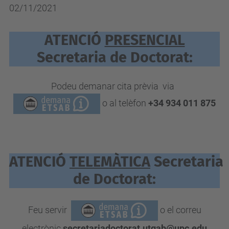
02/11/2021
ATENCIÓ
PRESENCIAL
Secretaria de Doctorat:
Podeu demanar cita prèvia via
o al telèfon
+34 934 011 875
ATENCIÓ
TELEMÀTICA
Secretaria
de Doctorat:
Feu servir
o el correu
electrònic
secretariadoctorat.utgab@upc.edu