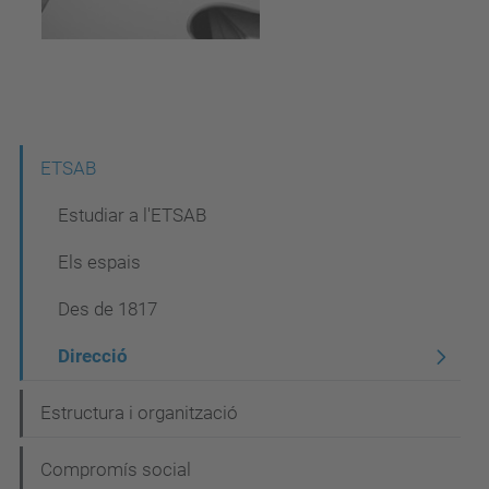
N
ETSAB
a
Estudiar a l'ETSAB
v
Els espais
e
Des de 1817
g
a
Direcció
c
Estructura i organització
i
ó
Compromís social