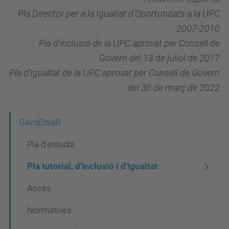
Pla Director per a la Igualtat d'Oportunitats a la UPC
2007-2010
Pla d'inclusió de la UPC aprovat per Consell de
Govern del 13 de juliol de 2017
Pla d'Igualtat de la UPC aprovat per Consell de Govern
del 30 de març de 2022
N
GArqEtsaB
a
Pla d'estudis
v
Pla tutorial, d'Inclusió i d'Igualtat
e
Accés
g
a
Normatives
c