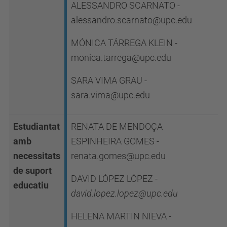
ALESSANDRO SCARNATO -
alessandro.scarnato@upc.edu
MÓNICA TÁRREGA KLEIN -
monica.tarrega@upc.edu
SARA VIMA GRAU -
sara.vima@upc.edu
Estudiantat
RENATA DE MENDOÇA
amb
ESPINHEIRA GOMES -
necessitats
renata.gomes@upc.edu
de suport
DAVID LÓPEZ LÓPEZ
-
educatiu
david.lopez.lopez@upc.edu
HELENA MARTIN NIEVA -