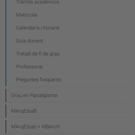
Tràmits acadèmics
i
Matrícula
ó
Calendaris i horaris
Guia docent
Treball de fi de grau
Professorat
Preguntes freqüents
Grau en Paisatgisme
MArqEtsaB
MArqEtsab + MBArch