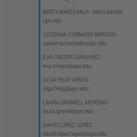
BERTA BARDÍ MILA - berta.bardi
upc.edu
CÒSSIMA CORNADÓ BARDÓN -
cossima.cornado
upc.edu
EVA CRESPO SÁNCHEZ -
eva.crespo
upc.edu
OLGA FELIP ORDIS -
olga.felip@upc.edu
LAURA GRANELL MORENO -
laura.granel
upc.edu
DAVID LÓPEZ LÓPEZ -
david.lopez.lopez
upc.edu