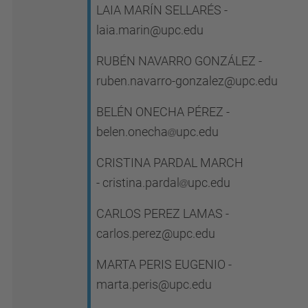
LAIA MARÍN SELLARÉS -
laia.marin@upc.edu
RUBÉN NAVARRO GONZÁLEZ -
ruben.navarro-gonzalez@upc.edu
BELÉN ONECHA PÉREZ
-
belen.onecha
upc.edu
CRISTINA PARDAL MARCH
-
cristina.pardal
upc.edu
CARLOS PEREZ LAMAS -
carlos.perez@upc.edu
MARTA PERIS EUGENIO -
marta.peris@upc.edu