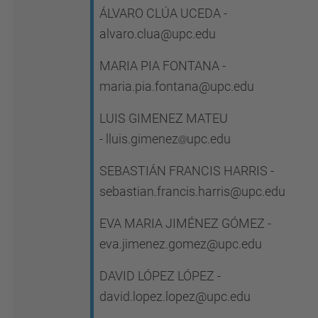
ÁLVARO CLÚA UCEDA -
alvaro.clua@upc.edu
MARIA PIA FONTANA -
maria.pia.fontana@upc.edu
LUIS GIMENEZ MATEU
- lluis.gimenez
upc.edu
SEBASTIÁN FRANCIS HARRIS -
sebastian.francis.harris@upc.edu
EVA MARIA JIMÉNEZ GÓMEZ -
eva.jimenez.gomez@upc.edu
DAVID LÓPEZ LÓPEZ
-
david.lopez.lopez@upc.edu