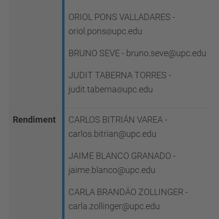
ORIOL PONS VALLADARES -
oriol.pons
upc.edu
BRUNO SEVE - bruno.seve@upc.edu
JUDIT TABERNA TORRES -
judit.taberna
upc.edu
Rendiment
CARLOS BITRIÁN VAREA -
carlos.bitrian@upc.edu
JAIME BLANCO GRANADO -
jaime.blanco@upc.edu
CARLA BRANDÄO ZOLLINGER -
carla.zollinger@upc.edu