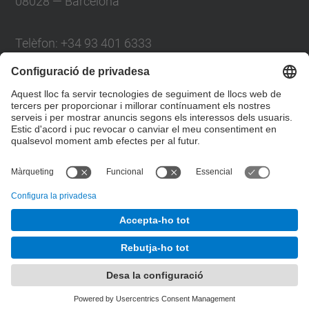
08028 — Barcelona
Telèfon: +34 93 401 6333
Contacte:
Demana ETSAB
Localització:
Google maps
OpenStreetmap
© UPC
Escola Tècnica Superior d'Arquitectura de
Barcelona. ETSAB
Desenvolupat amb
Mapa del lloc
Accessibilitat
Avís legal
Configuració de privadesa