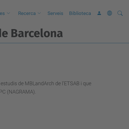
Cerca
C
ues
Recerca
Serveis
Biblioteca
e
de Barcelona
r
c
a
a
v
a
n
s estudis de MBLandArch de l'ETSAB i que
ç
 UPC (NAGRAMA).
a
d
a
…