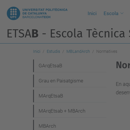
Inici
Escola
ETSA
B
- Escola Tècnica 
Inici
Estudis
MBLandArch
Normatives
No
N
GArqEtsaB
a
Grau en Paisatgisme
v
En aqu
desen
e
MArqEtsaB
g
MArqEtsab + MBArch
a
c
MBArch